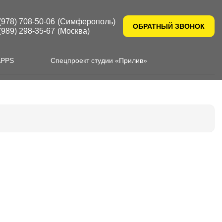
(978) 708-50-06
(Симферополь)
ОБРАТНЫЙ ЗВОНОК
(989) 298-35-67
(Москва)
APPS
Спецпроект студии «Прилив»